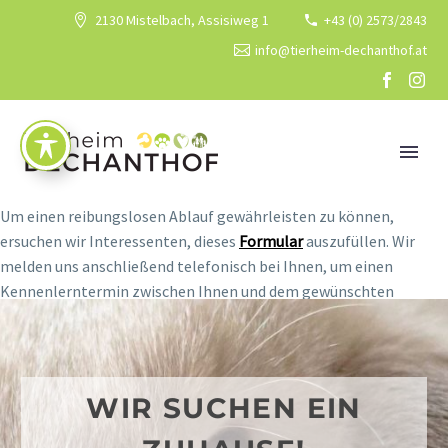
2130 Mistelbach, Assisiweg 1
+43 (0) 2573/2843
info@tierheim-dechanthof.at
Um einen reibungslosen Ablauf gewährleisten zu können,
ersuchen wir Interessenten, dieses
Formular
auszufüllen. Wir
melden uns anschließend telefonisch bei Ihnen, um einen
Kennenlerntermin zwischen Ihnen und dem gewünschten
Schützling zu vereinbaren.
WIR SUCHEN EIN ZUHAUSE!
WIR SUCHEN EIN