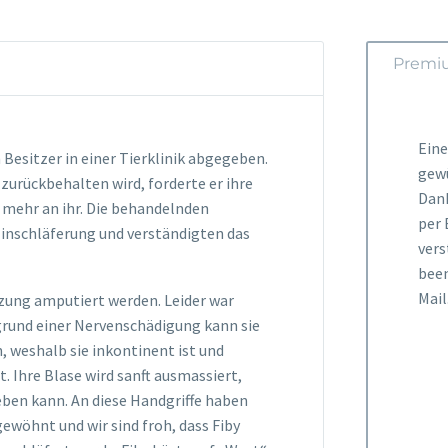
Premi
Ein
Besitzer in einer Tierklinik abgegeben.
gewü
 zurückbehalten wird, forderte er ihre
Dank
 mehr an ihr. Die behandelnden
per 
Einschläferung und verständigten das
vers
been
Mail
zung amputiert werden. Leider war
fgrund einer Nervenschädigung kann sie
, weshalb sie inkontinent ist und
t.
Ihre Blase wird sanft ausmassiert,
eben kann. An diese Handgriffe haben
ewöhnt und wir sind froh, dass Fiby