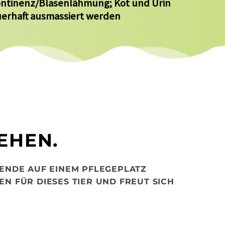
ontinenz/Blasenlähmung; Kot und Urin
erhaft ausmassiert werden
EHEN.
SENDE AUF EINEM PFLEGEPLATZ
N FÜR DIESES TIER UND FREUT SICH