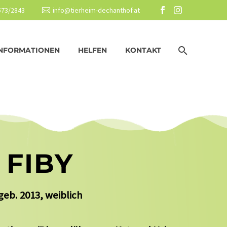
2573/2843
info@tierheim-dechanthof.at
NFORMATIONEN
HELFEN
KONTAKT
FIBY
geb. 2013,
weiblich